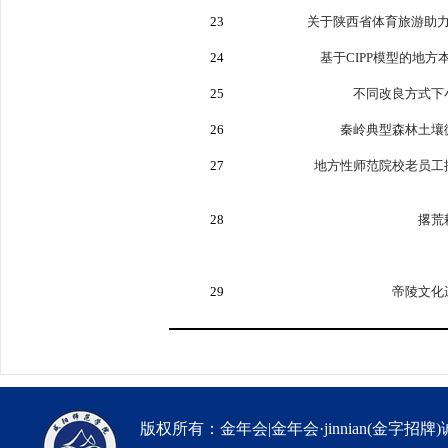
23
关于陕西省体育旅游助
24
基于
CIPP
模型的地方
25
不同改良方式下
26
秦岭典型森林土壤
27
地方性师范院校老员工
28
撂荒
29
帝陵文化
版权所有：金年会|金年会·jinnian(金字招牌