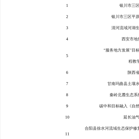
1
银川市三
2
银川市三区平
3
清河流域河湖
4
西安市地
“
服务地方发展
”
目
5
程教
6
陕西
7
甘南玛曲县土壤
8
秦岭北麓生态系
9
碳中和目标融入《自
10
延长油
合阳县徐水河流域生态保护修
11