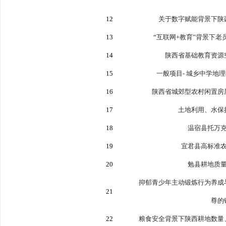
12
关于数字赋能背景下陕
13
“
互联网
+
教育
”
背景下老
14
陕西省基础教育资源
15
一般项目
-
城乡中学地理
16
陕西省城郊型农村闲置房
17
土地利用、水保
18
温宿县托万
19
宜君县高标准
20
勉县耕地质
抑郁青少年主动锻炼行为养成
21
尊的
22
粮食安全背景下陕西耕地数量