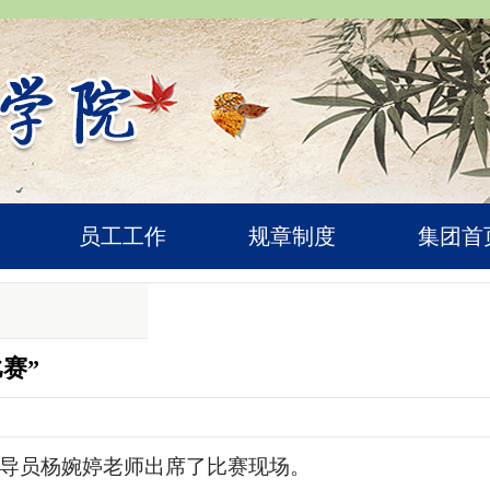
员工工作
规章制度
集团首
赛”
导员杨婉婷老师出席了比赛现场。